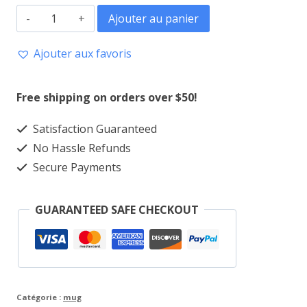
quantité
Ajouter au panier
de
Ajouter aux favoris
Mug
Carte
Free shipping on orders over $50!
Afrique
Satisfaction Guaranteed
No Hassle Refunds
Secure Payments
GUARANTEED SAFE CHECKOUT
Catégorie :
mug