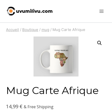
Skip
uvumilivu.com
to
content
Accueil
/
Boutique
/
mug
/
Mug Carte Afrique
Mug Carte Afrique
14,99
€
& Free Shipping