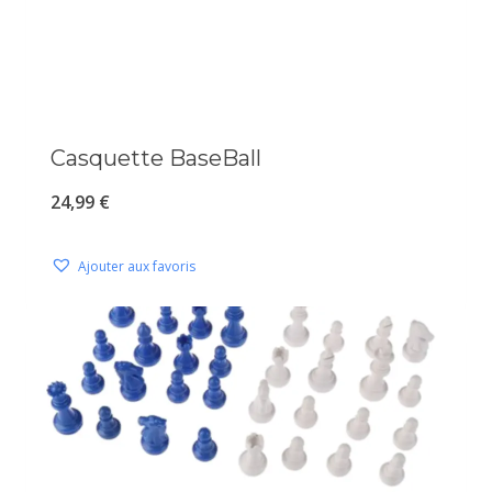
Casquette BaseBall
24,99
€
Ajouter aux favoris