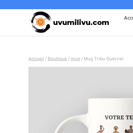
Skip
to
Acc
uvumilivu.com
content
Accueil
/
Boutique
/
mug
/
Mug Tribu Guerrier