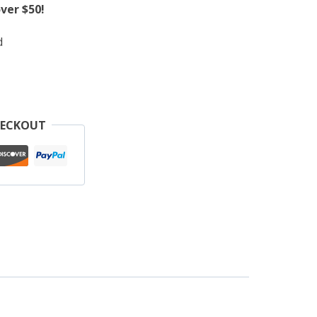
ver $50!
d
HECKOUT