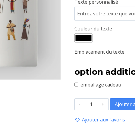
Texte personnalisé
Couleur du texte
Emplacement du texte
option additi
emballage cadeau
quantité
Ajouter 
de
Ajouter aux favoris
Mug
Tribu