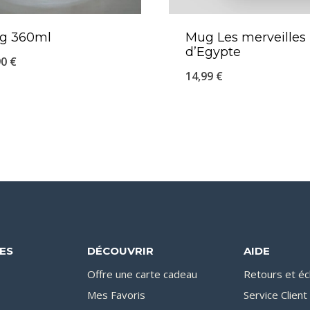
g 360ml
Mug Les merveilles
d’Egypte
90
€
14,99
€
DES
DÉCOUVRIR
AIDE
Offre une carte cadeau
Retours et é
Mes Favoris
Service Client