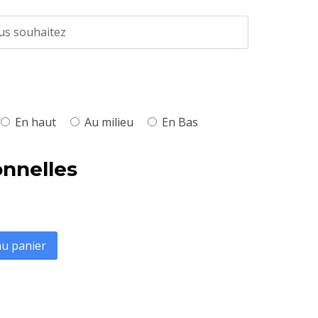
En haut
Au milieu
En Bas
onnelles
au panier