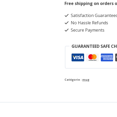
Free shipping on orders o
Guerrier
Satisfaction Guarantee
No Hassle Refunds
Secure Payments
GUARANTEED SAFE C
Catégorie :
mug