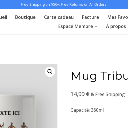
Free Shipping on $50+, Free Returns on All Orders.
ueil
Boutique
Carte cadeau
Facture
Mes Favo
Espace Membre
Á propos
Mug Tribu
14,99
€
& Free Shipping
Capacité: 360ml