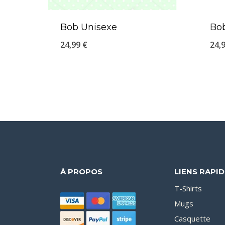
Bob Unisexe
Bo
24,99
€
24,
À PROPOS
LIENS RAPI
T-Shirts
Mugs
Casquette