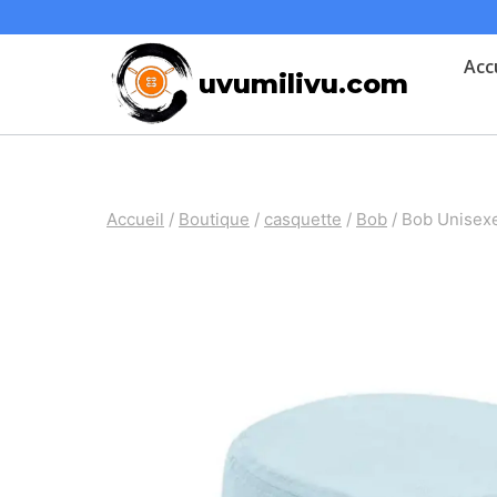
Skip
to
Acc
uvumilivu.com
content
Accueil
/
Boutique
/
casquette
/
Bob
/
Bob Unisex