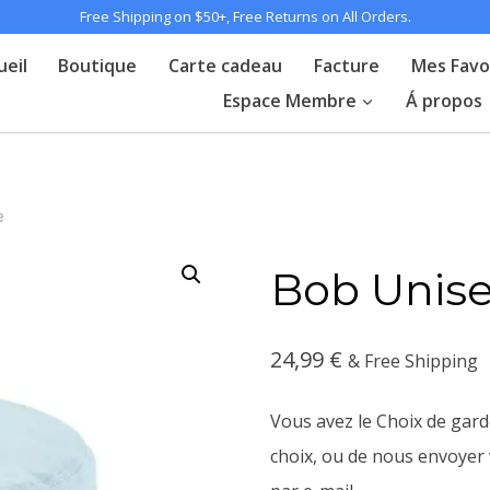
Free Shipping on $50+, Free Returns on All Orders.
ueil
Boutique
Carte cadeau
Facture
Mes Favo
Espace Membre
Á propos
e
Bob Unis
24,99
€
& Free Shipping
Vous avez le Choix de gard
choix, ou de nous envoyer