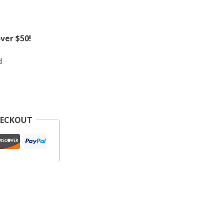
ver $50!
d
HECKOUT