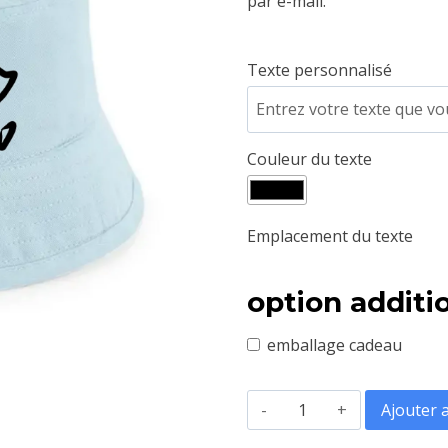
par e-mail.
Texte personnalisé
Couleur du texte
Emplacement du texte
option additi
emballage cadeau
quantité
Ajouter 
de