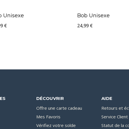
b Unisexe
Bob Unisexe
99
€
24,99
€
DES
DÉCOUVRIR
AIDE
Offre une carte cadeau
Retours et é
Mes Favoris
Service Client
Vérifiez votre solde
Statut de la