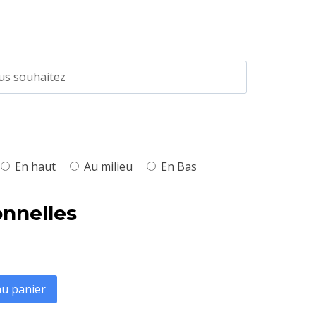
En haut
Au milieu
En Bas
onnelles
au panier