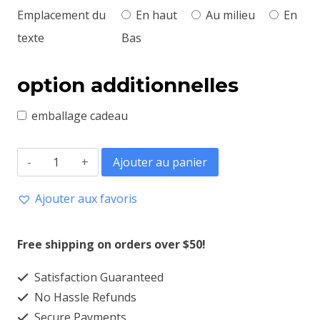
Emplacement du
En haut
Au milieu
En
texte
Bas
option additionnelles
emballage cadeau
quantité
Ajouter au panier
de
Ajouter aux favoris
Bob
Unisexe
Free shipping on orders over $50!
Satisfaction Guaranteed
No Hassle Refunds
Secure Payments