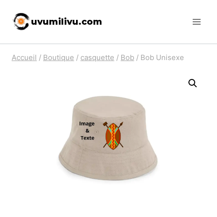
Skip
uvumilivu.com
to
content
Accueil
/
Boutique
/
casquette
/
Bob
/
Bob Unisexe