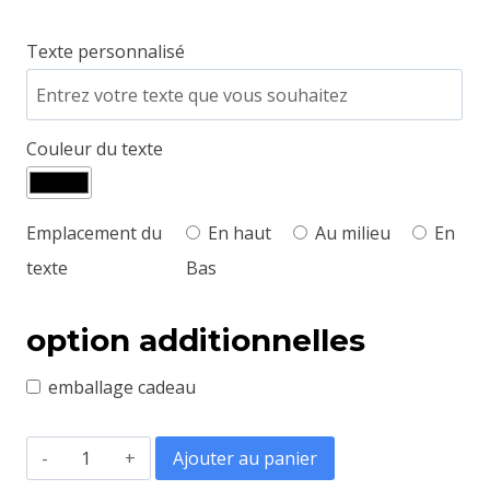
Texte personnalisé
Couleur du texte
Emplacement du
En haut
Au milieu
En
texte
Bas
option additionnelles
emballage cadeau
quantité
Ajouter au panier
de