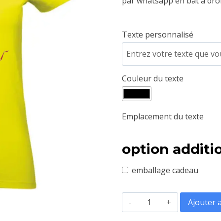
par whatsapp en bat à droi
Texte personnalisé
Couleur du texte
Emplacement du texte
option additi
emballage cadeau
quantité
Ajouter 
de