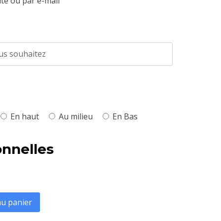
te ou par e-mail
En haut
Au milieu
En Bas
onnelles
au panier