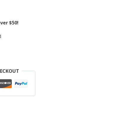
ver $50!
d
HECKOUT