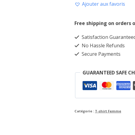
Ajouter aux favoris
T-
shirt
Free shipping on orders o
Femme
100%
Satisfaction Guarantee
coton
No Hassle Refunds
Secure Payments
GUARANTEED SAFE C
Catégorie :
T-shirt Femme