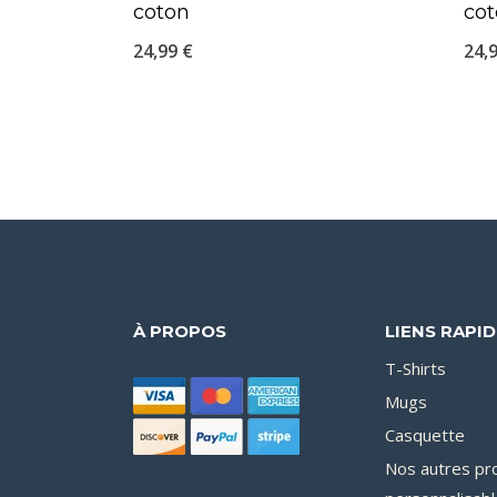
coton
co
24,99
€
24,
À PROPOS
LIENS RAPI
T-Shirts
Mugs
Casquette
Nos autres pr