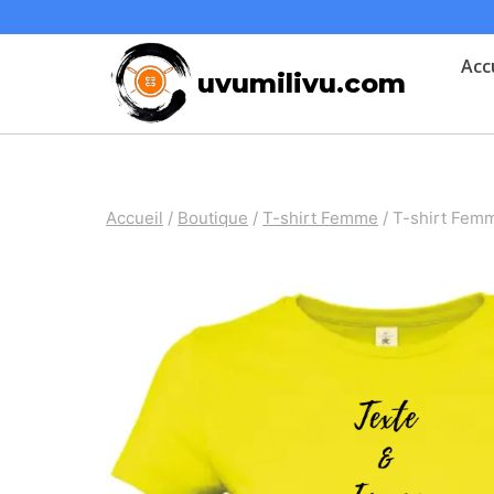
Skip
to
Acc
uvumilivu.com
content
Accueil
/
Boutique
/
T-shirt Femme
/
T-shirt Fem