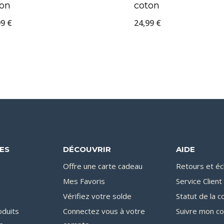
ton
coton
99
€
24,99
€
DES
DÉCOUVRIR
AIDE
Offre une carte cadeau
Retours et é
Mes Favoris
Service Client
Vérifiez votre solde
Statut de la
oduits
Connectez vous à votre
Suivre mon co