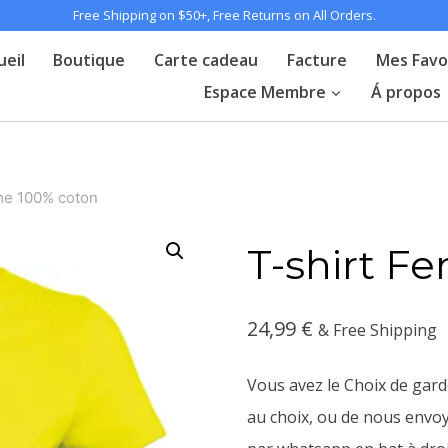
Free Shipping on $50+, Free Returns on All Orders.
ueil
Boutique
Carte cadeau
Facture
Mes Favo
Espace Membre
Á propos
me 100% coton
T-shirt F
24,99
€
& Free Shipping
Vous avez le Choix de garde
au choix, ou de nous envoyer