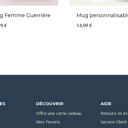
g Femme Guerrière
Mug personnalisabl
99
€
14,99
€
DES
DÉCOUVRIR
AIDE
Offre une carte cadeau
Retours et é
Mes Favoris
Service Client