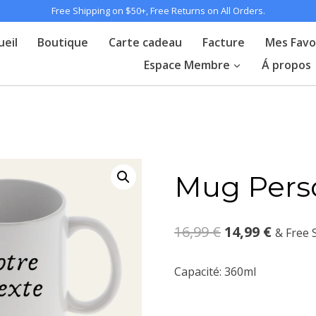
Free Shipping on $50+, Free Returns on All Orders.
ueil
Boutique
Carte cadeau
Facture
Mes Favo
Espace Membre
Á propos
Mug Perso
Le
Le
16,99
€
14,99
€
& Free 
prix
prix
Capacité: 360ml
initial
actuel
était :
est :