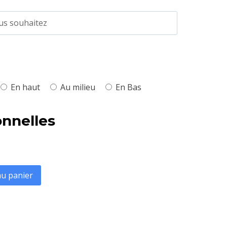
.
En haut
Au milieu
En Bas
onnelles
au panier