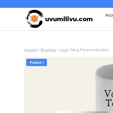
Skip
to
Acc
uvumilivu.com
content
Accueil
/
Boutique
/
mug
/
Mug Personnalisable
Promo !