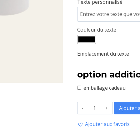
Texte personnalisé
16,99 €.
14,99 €
Couleur du texte
Emplacement du texte
option additi
emballage cadeau
quantité
Ajouter 
de
Ajouter aux favoris
Mug
Personnalisable