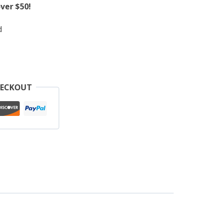
ver $50!
d
HECKOUT