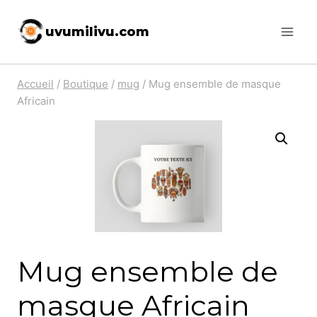
Skip
uvumilivu.com
to
content
Accueil
/
Boutique
/
mug
/
Mug ensemble de masque
Africain
Mug ensemble de
masque Africain