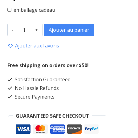
emballage cadeau
quantité
Ajouter au panier
de
Ajouter aux favoris
Mug
ensemble
Free shipping on orders over $50!
de
masque
Satisfaction Guaranteed
Africain
No Hassle Refunds
Secure Payments
GUARANTEED SAFE CHECKOUT