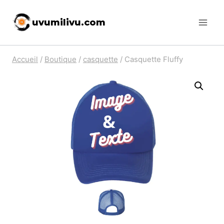
Skip
uvumilivu.com
to
content
Accueil
/
Boutique
/
casquette
/
Casquette Fluffy