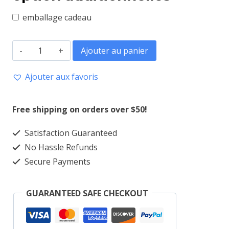
emballage cadeau
quantité
Ajouter au panier
de
Ajouter aux favoris
Casquette
Fluffy
Free shipping on orders over $50!
Satisfaction Guaranteed
No Hassle Refunds
Secure Payments
GUARANTEED SAFE CHECKOUT