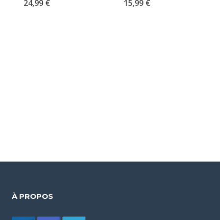
24,99
€
15,99
€
À PROPOS