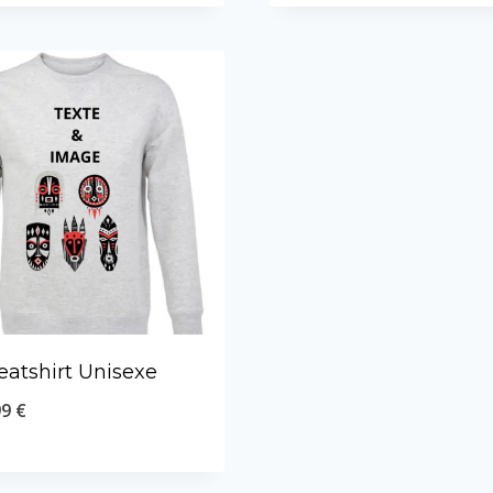
atshirt Unisexe
99
€