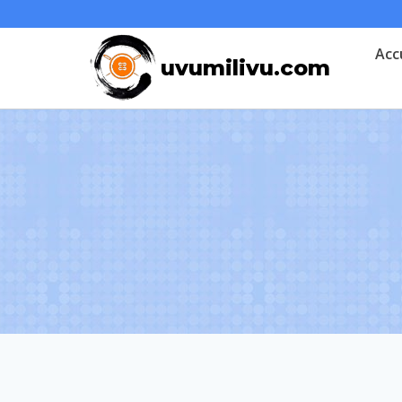
Skip
to
Acc
uvumilivu.com
content