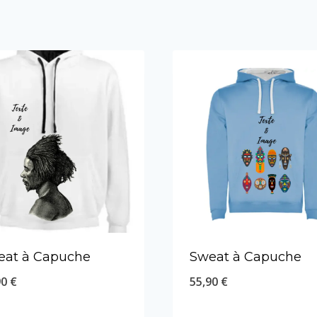
eat à Capuche
Sweat à Capuche
90
€
55,90
€