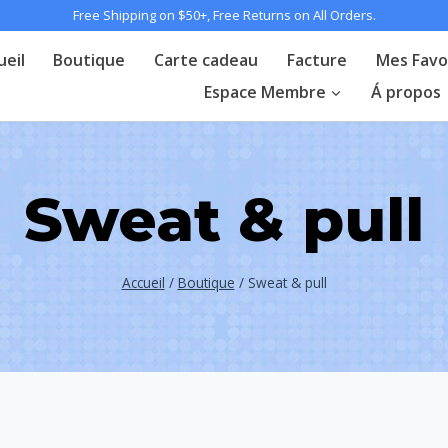
Free Shipping on $50+, Free Returns on All Orders.
ueil
Boutique
Carte cadeau
Facture
Mes Favo
Espace Membre
Á propos
Sweat & pull
Accueil
/
Boutique
/
Sweat & pull